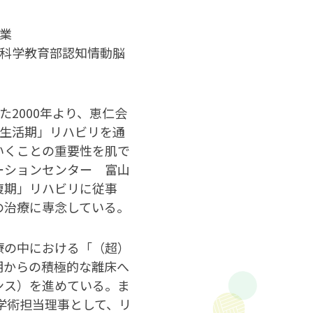
業
科学教育部認知情動脳
2000年より、恵仁会
生活期」リハビリを通
いくことの重要性を肌で
ーションセンター 富山
復期」リハビリに従事
の治療に専念している。
療の中における「（超）
期からの積極的な離床へ
ンス）を進めている。ま
学術担当理事として、リ