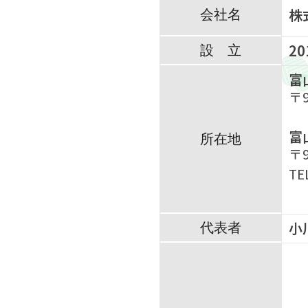
株
会社名
2
設 立
富
〒
富
所在地
〒
TE
小
代表者